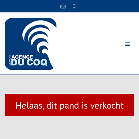
Helaas, dit pand is verkocht