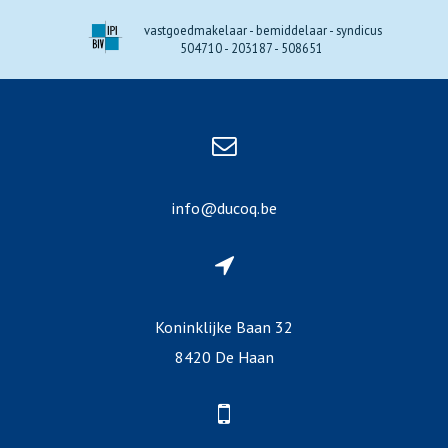
vastgoedmakelaar - bemiddelaar - syndicus
504710 - 203187 - 508651
info@ducoq.be
Koninklijke Baan 32
8420 De Haan