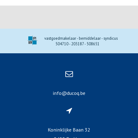
vastgoedmakelaar - bemiddelaar - syndicus
504710 - 203187 - 508651
info@ducoq.be
Koninklijke Baan 32