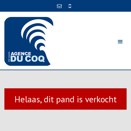
Helaas, dit pand is verkocht