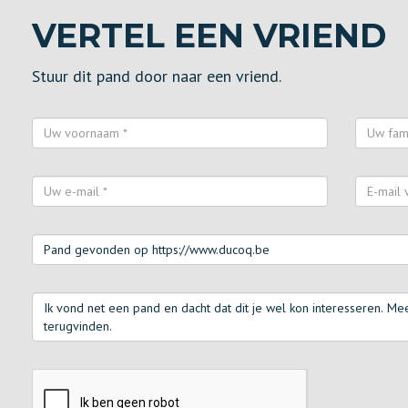
VERTEL EEN VRIEND
Stuur dit pand door naar een vriend.