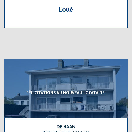
Loué
FÉLICITATIONS AU NOUVEAU LOCATAIRE!
DE HAAN
94 m²
3
2
oui