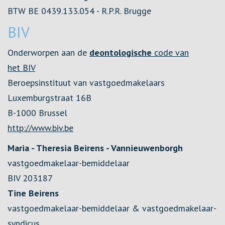
BTW BE 0439.133.054 - R.P.R. Brugge
BIV
Onderworpen aan de
deontologische
code van
het BIV
Beroepsinstituut van vastgoedmakelaars
Luxemburgstraat 16B
B-1000 Brussel
http://www.biv.be
Maria - Theresia Beirens - Vannieuwenborgh
vastgoedmakelaar-bemiddelaar
BIV 203187
Tine Beirens
vastgoedmakelaar-bemiddelaar & vastgoedmakelaar-
syndicus