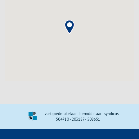
vastgoedmakelaar - bemiddelaar - syndicus
504710 - 203187 - 508651