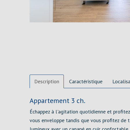
Description
Caractéristique
Localis
Description
Appartement 3 ch.
Échappez à l'agitation quotidienne et profit
vous enveloppe tandis que vous profitez de to
lumineux avec un canapé en cuir confortable e