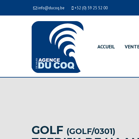
info@ducoq.be
+32 (0) 59 25 52 00
ACCUEIL
VENT
GOLF
(GOLF/0301)