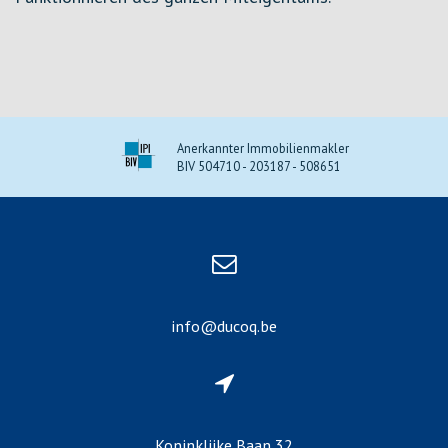
Anerkannter Immobilienmakler
BIV 504710 - 203187 - 508651
info@ducoq.be
Koninklijke Baan 32