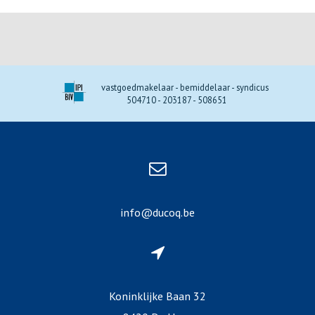
vastgoedmakelaar - bemiddelaar - syndicus
504710 - 203187 - 508651
info@ducoq.be
Koninklijke Baan 32