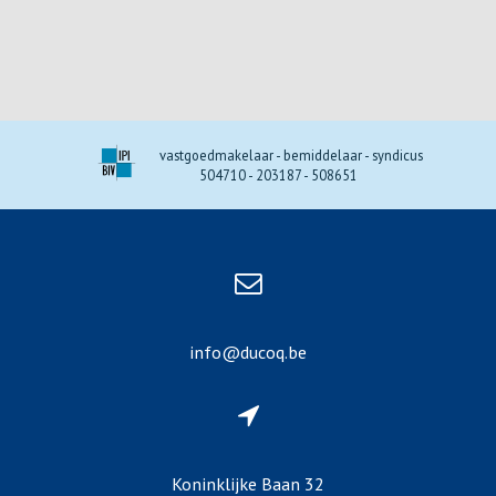
vastgoedmakelaar - bemiddelaar - syndicus
504710 - 203187 - 508651
info@ducoq.be
Koninklijke Baan 32