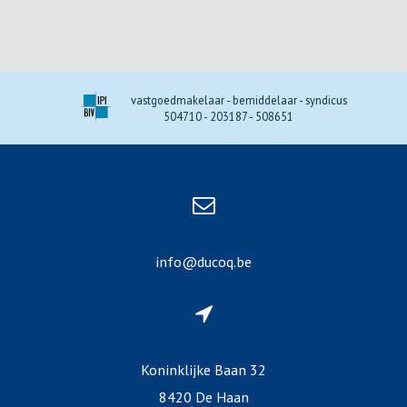
vastgoedmakelaar - bemiddelaar - syndicus
504710 - 203187 - 508651
info@ducoq.be
Koninklijke Baan 32
8420 De Haan