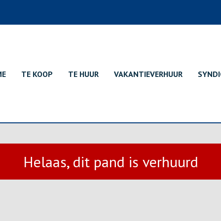
ME
TE KOOP
TE HUUR
VAKANTIEVERHUUR
SYNDI
Helaas, dit pand is verhuurd