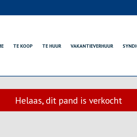
ME
TE KOOP
TE HUUR
VAKANTIEVERHUUR
SYNDI
Helaas, dit pand is verkocht