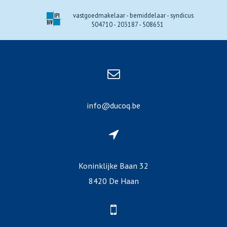
vastgoedmakelaar - bemiddelaar - syndicus
504710 - 203187 - 508651
info@ducoq.be
Koninklijke Baan 32
8420 De Haan