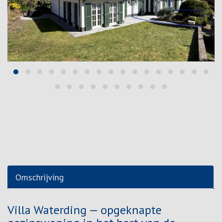
Omschrijving
Omschrijving
Villa Waterding — opgeknapte