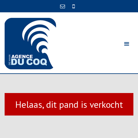
Helaas, dit pand is verkocht