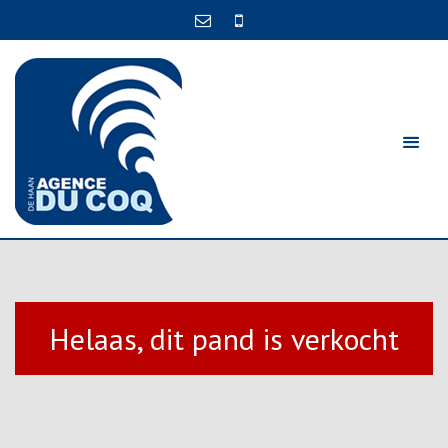
Helaas, dit pand is verkocht