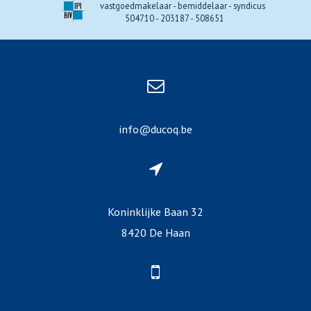
vastgoedmakelaar - bemiddelaar - syndicus
504710 - 203187 - 508651
info@ducoq.be
Koninklijke Baan 32
8420 De Haan