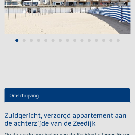
Omschrijving
Omschrijving
Zuidgericht, verzorgd appartement aan
de achterzijde van de Zeedijk
Op de derde verdieping van de Residentie James Ensor