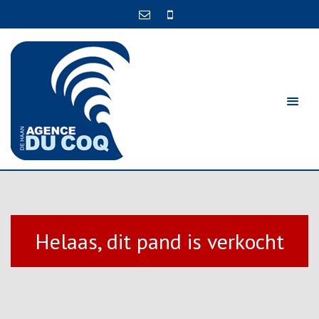
Helaas, dit pand is verkocht