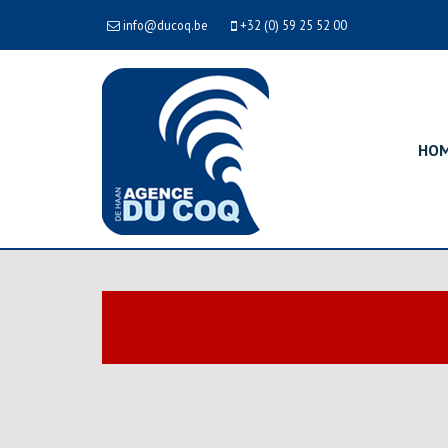
info@ducoq.be
+32 (0) 59 25 52 00
HO