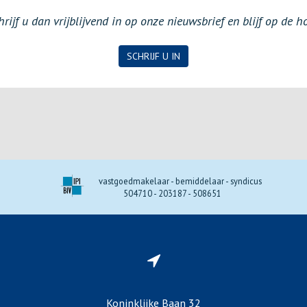
ijf u dan vrijblijvend in op onze nieuwsbrief en blijf op de 
SCHRIJF U IN
vastgoedmakelaar - bemiddelaar - syndicus
504710 - 203187 - 508651
Koninklijke Baan 32