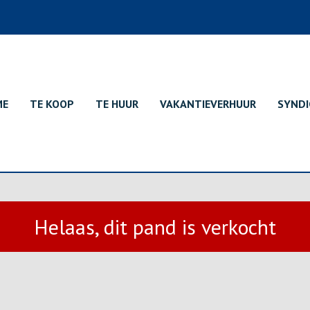
ME
TE KOOP
TE HUUR
VAKANTIEVERHUUR
SYNDI
Helaas, dit pand is verkocht